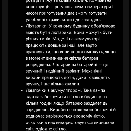
розігріти їжу за кілька хвилин. Компактна
конструкція з регулюванням температури і
часом приготування дає змогу готувати
улюблені страви, коли і де завгодно.
Ліхтарики. У кожному будинку обов’язково
мають бути ліхтарики. Вони можуть бути
різних типів. Моделі на акумуляторі
працюють довше за інші, але варто
враховувати, що вони не допоможуть, якщо
в момент вимкнення світла батарея
розряджена. Ліхтарик на батарейці — це
зручний і надійний варіант. Механічні
вироби працюють доти, доки їх заводять
вручну, і ще кілька хвилин.
Лампочки з акумулятором. Така лампа
здатна забезпечити світло в будинку на
кілька годин, якщо батарею заздалегідь
заряджено. Вироби не пожежонебезпечні й
водночас вирізняються економічністю,
оскільки в них використовується економне
світлодіодне світло.