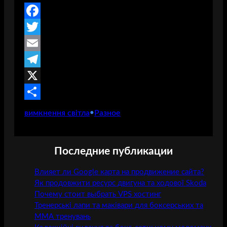
F
a
T
c
w
E
e
i
m
T
b
t
a
e
X
o
t
i
l
О
вимкнення світла
•
Разное
o
e
l
e
т
k
r
g
п
Последние публикации
r
р
Влияет ли Google карта на продвижение сайта?
a
а
Як продовжити ресурс двигуна та ходової Skoda
m
в
Почему стоит выбрать VPS хостинг
и
Тренерські лапи та маківари для боксерських та
ММА тренувань
т